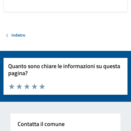
Indietro
Quanto sono chiare le informazioni su questa
pagina?
Valuta da 1 a 5 stelle la pagina
Valuta 1 stelle su 5
Valuta 2 stelle su 5
Valuta 3 stelle su 5
Valuta 4 stelle su 5
Valuta 5 stelle su 5
Contatta il comune