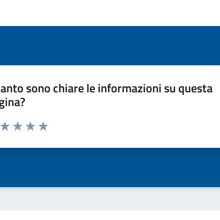
anto sono chiare le informazioni su questa
gina?
a da 1 a 5 stelle la pagina
ta 1 stelle su 5
Valuta 2 stelle su 5
Valuta 3 stelle su 5
Valuta 4 stelle su 5
Valuta 5 stelle su 5