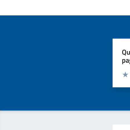
Qu
pa
Valut
Valu