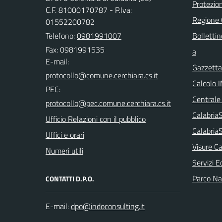
Protezion
C.F. 81000170787 - P.Iva:
Regione
01552200782
Telefono:
0981991007
Bollettin
Fax: 0981991535
a
E-mail:
Gazzetta 
Calcolo 
PEC:
Centrale
Calabri
Ufficio Relazioni con il pubblico
Calabria
Uffici e orari
Visure Ca
Numeri utili
Servizi E
Parco Naz
CONTATTI D.P.O.
E-mail: