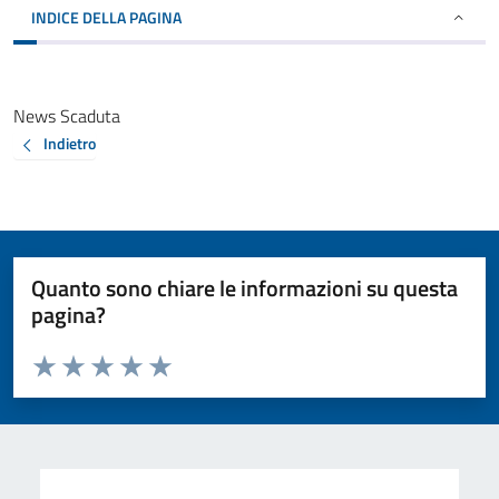
INDICE DELLA PAGINA
News Scaduta
Indietro
Quanto sono chiare le informazioni su questa
pagina?
Valuta da 1 a 5 stelle la pagina
Valuta 1 stelle su 5
Valuta 2 stelle su 5
Valuta 3 stelle su 5
Valuta 4 stelle su 5
Valuta 5 stelle su 5